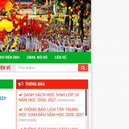
HƯ VIỆN ẢNH
EMAIL NỘI BỘ
LIÊN HỆ
ỚI WEBSITE TRƯỜNG THPT LẮK
THÔNG BÁO
DANH SÁCH HỌC SINH LỚP 10
027
NĂM HỌC 2026- 2027
(04/08/2026)
THÔNG BÁO LỊCH TẬP TRUNG
HỌC SINH ĐẦU NĂM HỌC 2026–2027
(30/07/2026)