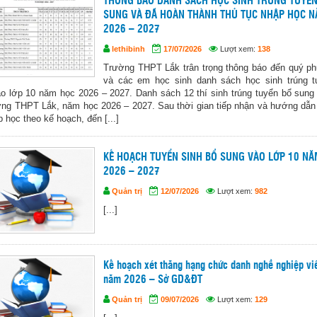
THÔNG BÁO DANH SÁCH HỌC SINH TRÚNG TUYỂN
SUNG VÀ ĐÃ HOÀN THÀNH THỦ TỤC NHẬP HỌC 
2026 – 2027
lethibinh
17/07/2026
Lượt xem:
138
Trường THPT Lắk trân trọng thông báo đến quý p
và các em học sinh danh sách học sinh trúng t
o lớp 10 năm học 2026 – 2027. Danh sách 12 thí sinh trúng tuyển bổ sung
ng THPT Lắk, năm học 2026 – 2027. Sau thời gian tiếp nhận và hướng dẫn
p học theo kế hoạch, đến [...]
KẾ HOẠCH TUYỂN SINH BỔ SUNG VÀO LỚP 10 N
2026 – 2027
Quản trị
12/07/2026
Lượt xem:
982
[...]
Kế hoạch xét thăng hạng chức danh nghề nghiệp vi
năm 2026 – Sở GD&ĐT
Quản trị
09/07/2026
Lượt xem:
129