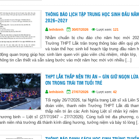
THÔNG BÁO LỊCH TẬP TRUNG HỌC SINH ĐẦU NĂ
2026–2027
lethibinh
30/07/2026
Lượt xem:
121
Nhằm chuẩn bị chu đáo cho năm học mới 202
Trường THPT Lắk trân trọng thông báo đến quý p
và toàn thể học sinh kế hoạch tập trung đầu năm 
 động quan trọng giúp học sinh làm quen với giáo viên chủ nhiệm, nhận lớp,
hông tin cần thiết và sẵn sàng bước vào một năm học mới với nhiều [...]
THPT LẮK THẮP NẾN TRI ÂN – GÌN GIỮ NGỌN LỬA
ƠN TRONG TRÁI TIM TUỔI TRẺ
lethibinh
27/07/2026
Lượt xem:
42
Tối ngày 26/7/2026, tại Nghĩa trang Liệt sĩ xã Liên 
đoàn viên, thanh niên Trường THPT Lắk đã tham
thắp nến tri ân các Anh hùng Liệt sĩ nhân kỷ niệ
ương binh – Liệt sĩ (27/7/1947 – 27/7/2026). Cùng tuổi trẻ địa phương, 
hanh niên nhà trường đã thành kính dâng hương, tưởng niệm và bày tỏ lòng [..