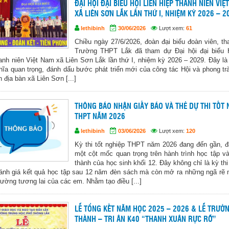
ĐẠI HỘI ĐẠI BIỂU HỘI LIÊN HIỆP THANH NIÊN VIỆ
XÃ LIÊN SƠN LẮK LẦN THỨ I, NHIỆM KỲ 2026 – 2
lethibinh
30/06/2026
Lượt xem:
61
Chiều ngày 27/6/2026, đoàn đại biểu đoàn viên, th
Trường THPT Lắk đã tham dự Đại hội đại biểu H
anh niên Việt Nam xã Liên Sơn Lắk lần thứ I, nhiệm kỳ 2026 – 2029. Đây là
hĩa quan trọng, đánh dấu bước phát triển mới của công tác Hội và phong tr
n địa bàn xã Liên Sơn [...]
THÔNG BÁO NHẬN GIẤY BÁO VÀ THẺ DỰ THI TỐT 
THPT NĂM 2026
lethibinh
03/06/2026
Lượt xem:
120
Kỳ thi tốt nghiệp THPT năm 2026 đang đến gần, 
một cột mốc quan trọng trên hành trình học tập v
thành của học sinh khối 12. Đây không chỉ là kỳ th
ánh giá kết quả học tập sau 12 năm đèn sách mà còn mở ra những ngã rẽ 
ường tương lai của các em. Nhằm tạo điều [...]
LỄ TỔNG KẾT NĂM HỌC 2025 – 2026 & LỄ TRƯỞ
THÀNH – TRI ÂN K40 “THANH XUÂN RỰC RỠ”