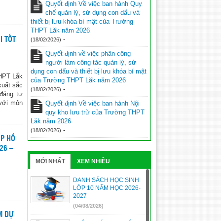
Quyết định Về việc ban hành Quy
chế quản lý, sử dụng con dấu và
thiết bị lưu khóa bí mật của Trường
THPT Lăk năm 2026
-
I TỐT
(18/02/2026)
Quyết định về việc phân công
người làm công tác quản lý, sử
dụng con dấu và thiết bị lưu khóa bí mật
THPT Lắk
của Trường THPT Lăk năm 2026
xuất sắc
-
(18/02/2026)
 đáng tự
 với môn
Quyết định Về việc ban hành Nội
quy kho lưu trữ của Trường THPT
Lăk năm 2026
-
(18/02/2026)
ỘP HỒ
26 –
MỚI NHẤT
XEM NHIỀU
DANH SÁCH HỌC SINH
LỚP 10 NĂM HỌC 2026-
2027
(04/08/2026)
M DỰ