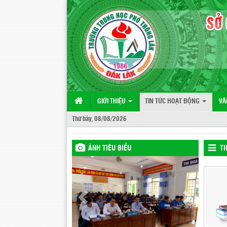
GIỚI THIỆU
TIN TỨC HOẠT ĐỘNG
VĂ
Thứ bảy, 08/08/2026
ẢNH TIÊU BIỂU
TI