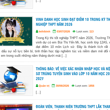
[...]
VINH DANH HỌC SINH ĐẠT ĐIỂM 10 TRONG KỲ TH
NGHIỆP THPT NĂM 2026
lethibinh
03/07/2026
Lượt xem:
113
Trong Kỳ thi tốt nghiệp THPT năm 2026, Trường 
vinh dự có em Bùi Thị Yến Mi, học sinh lớp 12A5, 
đạt điểm 10 môn Lịch sử. Đây là thành tích rất
i dấu sự nỗ lực bền bỉ, tinh thần học tập nghiêm túc và niềm đam mê đối
 em trong suốt những năm tháng dưới mái [...]
THÔNG BÁO: VỀ VIỆC XÁC NHẬN NHẬP HỌC VÀ N
SƠ TRÚNG TUYỂN SINH VÀO LỚP 10 NĂM HỌC 20
2027
Quản trị
30/06/2026
Lượt xem:
1856
[...]
ĐOÀN VIÊN, THANH NIÊN TRƯỜNG THPT LẮK THA