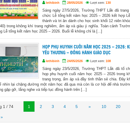
lethibinh
28/05/2026
Lượt xem:
130
Sáng ngày 27/5/2026, Trường THPT Lắk đã trang 
chức Lễ tổng kết năm học 2025 – 2026 kết hợp L
thành và tri ân dành cho học sinh khối 12 niên khó
40) trong không khí trang nghiêm, ấm áp và giàu ý nghĩa. Toàn cảnh Trư
ng Lễ tổng kết năm học 2025 – 2026. Buổi lễ không chỉ là [...]
HỌP PHỤ HUYNH CUỐI NĂM HỌC 2025 – 2026: K
YÊU THƯƠNG – ĐỒNG HÀNH GIÁO DỤC
lethibinh
24/05/2026
Lượt xem:
108
Sáng ngày 23/5/2026, Trường THPT Lắk đã tổ ch
họp phụ huynh cuối năm học 2025 – 2026 trong k
trang trọng, ấm áp và đầy tinh thần sẻ chia. Đây k
để nhìn lại chặng đường một năm học đã qua mà còn là cơ hội để nhà trườn
g gặp gỡ, lắng nghe và tiếp tục đồng hành trên [...]
g 1 / 74
1
2
3
4
5
»
10
20
 »