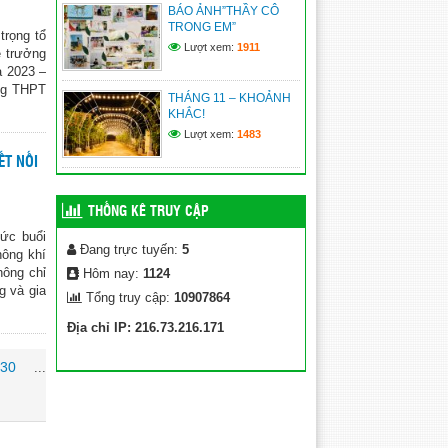
HỌC VIỆN CHÍNH SÁCH
BÁO ẢNH”THẦY CÔ
VÀ PHÁT TRIỂN – PHÂN
TRONG EM”
trọng tổ
HIỆU THÀNH PHỐ ĐÀ
Lượt xem:
1911
ễ trưởng
NẴNG NĂM 2026 – MÃ TRƯỜNG: HCD
a 2023 –
(12/07/2026)
ờng THPT
THÁNG 11 – KHOẢNH
KẾ HOẠCH TUYỂN SINH
KHẮC!
BỔ SUNG VÀO LỚP 10
Lượt xem:
1483
NĂM HỌC 2026 – 2027
ẾT NỐI
(12/07/2026)
Kế hoạch xét thăng hạng
THỐNG KÊ TRUY CẬP
chức danh nghề nghiệp
viên chức năm 2026 – Sở
ức buổi
GD&ĐT
Đang trực tuyến:
5
hông khí
(09/07/2026)
hông chỉ
Hôm nay:
1124
g và gia
Tổng truy cập:
10907864
Địa chỉ IP: 216.73.216.171
30
...