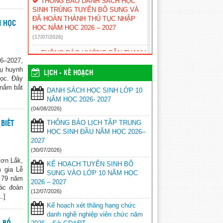
THÔNG BÁO DANH SÁCH HỌC
SINH TRÚNG TUYỂN BỔ SUNG VÀ
ĐÃ HOÀN THÀNH THỦ TỤC NHẬP
M HỌC
HỌC NĂM HỌC 2026 – 2027
(17/07/2026)
THÔNG BÁO HƯỚNG DẪN THANH
6–2027,
TOÁN TRỰC TUYẾN LỆ PHÍ XÉT
hụ huynh
TUYỂN ĐẠI HỌC, CAO ĐẲNG NĂM
LỊCH - KẾ HOẠCH
học. Đây
2026
(17/07/2026)
 nắm bắt
DANH SÁCH HỌC SINH LỚP 10
THÔNG TIN TUYỂN SINH HỌC
NĂM HỌC 2026- 2027
VIỆN CHÍNH SÁCH VÀ PHÁT TRIỂN –
(04/08/2026)
PHÂN HIỆU THÀNH PHỐ ĐÀ NẴNG
THÔNG BÁO LỊCH TẬP TRUNG
NĂM 2026 – MÃ TRƯỜNG: HCD
 BIẾT
HỌC SINH ĐẦU NĂM HỌC 2026–
(12/07/2026)
2027
KẾ HOẠCH TUYỂN SINH BỔ SUNG
(30/07/2026)
VÀO LỚP 10 NĂM HỌC 2026 – 2027
Sơn Lắk,
KẾ HOẠCH TUYỂN SINH BỔ
(12/07/2026)
 gia Lễ
SUNG VÀO LỚP 10 NĂM HỌC
m 79 năm
2026 – 2027
Kế hoạch xét thăng hạng chức danh
các đoàn
(12/07/2026)
nghề nghiệp viên chức năm 2026 – Sở
.]
GD&ĐT
(09/07/2026)
Kế hoạch xét thăng hạng chức
danh nghề nghiệp viên chức năm
THÔNG BÁO DÀNH CHO HỌC