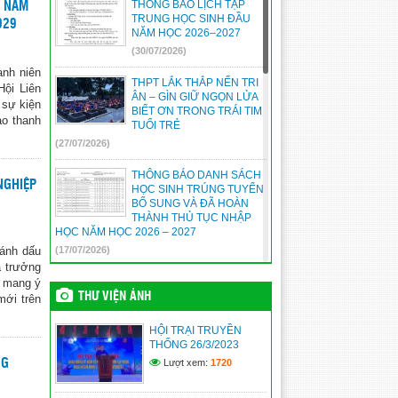
THÔNG BÁO LỊCH TẬP
T NAM
TRUNG HỌC SINH ĐẦU
029
NĂM HỌC 2026–2027
(30/07/2026)
anh niên
THPT LẮK THẮP NẾN TRI
ội Liên
ÂN – GÌN GIỮ NGỌN LỬA
 sự kiện
BIẾT ƠN TRONG TRÁI TIM
ào thanh
TUỔI TRẺ
(27/07/2026)
THÔNG BÁO DANH SÁCH
NGHIỆP
HỌC SINH TRÚNG TUYỂN
BỔ SUNG VÀ ĐÃ HOÀN
THÀNH THỦ TỤC NHẬP
HỌC NĂM HỌC 2026 – 2027
đánh dấu
(17/07/2026)
à trưởng
THÔNG BÁO HƯỚNG DẪN
i mang ý
THANH TOÁN TRỰC
THƯ VIỆN ẢNH
mới trên
TUYẾN LỆ PHÍ XÉT TUYỂN
ĐẠI HỌC, CAO ĐẲNG NĂM
HỘI TRẠI TRUYỀN
2026
THỐNG 26/3/2023
(17/07/2026)
NG
Lượt xem:
1720
THÔNG TIN TUYỂN SINH