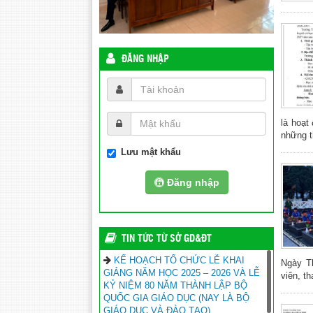
ĐĂNG NHẬP
là hoạt
những t
Lưu mật khẩu
Đăng nhập
TIN TỨC TỪ SỞ GD&ĐT
KẾ HOẠCH TỔ CHỨC LỄ KHAI
Ngày Th
GIẢNG NĂM HỌC 2025 – 2026 VÀ LỄ
viên, t
KỶ NIỆM 80 NĂM THÀNH LẬP BỘ
QUỐC GIA GIÁO DỤC (NAY LÀ BỘ
GIÁO DỤC VÀ ĐÀO TẠO)