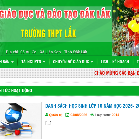
N BẢN
TÀI NGUYÊN
CHUYÊN ĐỀ GIÁO DỤC
LỊCH – KẾ HOẠCH
T
CHÀO MỪNG CÁC BẠN ĐẾN V
N TỨC HOẠT ĐỘNG
DANH SÁCH HỌC SINH LỚP 10 NĂM HỌC 2026- 2
Quản trị
04/08/2026
Lượt xem:
2914
[...]