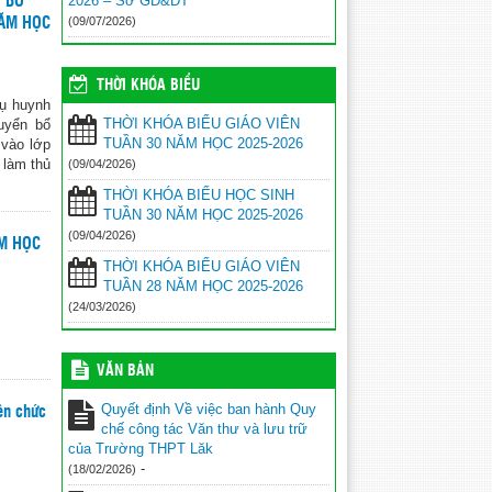
2026 – Sở GD&ĐT
 BỔ
SINH TRÚNG TUYỂN VÀO LỚP 10
(09/07/2026)
NĂM HỌC
NĂM HỌC 2026–2027
(03/07/2026)
THỜI KHÓA BIỂU
hụ huynh
THỜI KHÓA BIỂU GIÁO VIÊN
uyển bổ
TUẦN 30 NĂM HỌC 2025-2026
 vào lớp
 làm thủ
(09/04/2026)
THỜI KHÓA BIỂU HỌC SINH
TUẦN 30 NĂM HỌC 2025-2026
(09/04/2026)
ĂM HỌC
THỜI KHÓA BIỂU GIÁO VIÊN
TUẦN 28 NĂM HỌC 2025-2026
(24/03/2026)
VĂN BẢN
Quyết định Về việc ban hành Quy
ên chức
chế công tác Văn thư và lưu trữ
của Trường THPT Lăk
-
(18/02/2026)