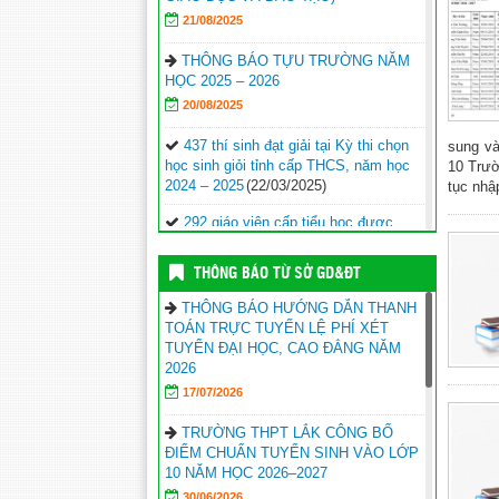
21/08/2025
THÔNG BÁO TỰU TRƯỜNG NĂM
HỌC 2025 – 2026
20/08/2025
437 thí sinh đạt giải tại Kỳ thi chọn
sung và
học sinh giỏi tỉnh cấp THCS, năm học
10 Trườ
2024 – 2025
(22/03/2025)
tục nhậ
292 giáo viên cấp tiểu học được
công nhận “Giáo viên dạy giỏi tỉnh Đắk
Lắk, năm học 2024 – 2025”
(21/03/2025)
THÔNG BÁO TỪ SỞ GD&ĐT
Học sinh Đắk Lắk từng bước khẳng
THÔNG BÁO HƯỚNG DẪN THANH
định năng lực thực hành thông qua
TOÁN TRỰC TUYẾN LỆ PHÍ XÉT
Cuộc thi Nghiên cứu khoa học kỹ thuật
TUYỂN ĐẠI HỌC, CAO ĐẲNG NĂM
cấp quốc gia
(21/03/2025)
2026
17/07/2026
Lịch công tác tuần từ ngày
24/3/2025 đến ngày
TRƯỜNG THPT LẮK CÔNG BỐ
30/3/2025
(21/03/2025)
ĐIỂM CHUẨN TUYỂN SINH VÀO LỚP
10 NĂM HỌC 2026–2027
311 giáo viên tham gia Hội thi giáo
viên dạy giỏi giáo dục mầm non cấp
30/06/2026