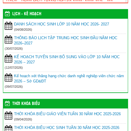
TRIỂN – PHÂN HIỆU THÀNH PHỐ ĐÀ NẴNG NĂM 2026 – MÃ
TRƯỜNG: HCD
(12/07/2026)
LỊCH - KẾ HOẠCH
KẾ HOẠCH TUYỂN SINH BỔ SUNG VÀO LỚP 10 NĂM HỌC 2026
– 2027
(12/07/2026)
DANH SÁCH HỌC SINH LỚP 10 NĂM HỌC 2026- 2027
(04/08/2026)
Kế hoạch xét thăng hạng chức danh nghề nghiệp viên chức năm
2026 – Sở GD&ĐT
(09/07/2026)
THÔNG BÁO LỊCH TẬP TRUNG HỌC SINH ĐẦU NĂM HỌC
2026–2027
THÔNG BÁO DÀNH CHO HỌC SINH TRÚNG TUYỂN VÀO LỚP
(30/07/2026)
10 NĂM HỌC 2026–2027
(03/07/2026)
KẾ HOẠCH TUYỂN SINH BỔ SUNG VÀO LỚP 10 NĂM HỌC
2026 – 2027
(12/07/2026)
Kế hoạch xét thăng hạng chức danh nghề nghiệp viên chức năm
2026 – Sở GD&ĐT
(09/07/2026)
THỜI KHÓA BIỂU
THỜI KHÓA BIỂU GIÁO VIÊN TUẦN 30 NĂM HỌC 2025-2026
(09/04/2026)
THỜI KHÓA BIỂU HỌC SINH TUẦN 30 NĂM HỌC 2025-2026