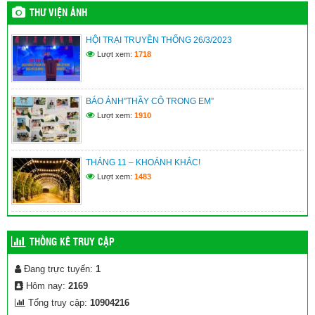
PHÁT TRIỂN – PHÂN HIỆU THÀNH PHỐ ĐÀ NẴNG NĂM
2026 – MÃ TRƯỜNG: HCD
THƯ VIỆN ẢNH
(12/07/2026)
HỘI TRẠI TRUYỀN THỐNG 26/3/2023
KẾ HOẠCH TUYỂN SINH BỔ SUNG VÀO LỚP 10 NĂM HỌC
Lượt xem:
1718
2026 – 2027
(12/07/2026)
BÁO ẢNH”THẦY CÔ TRONG EM”
Kế hoạch xét thăng hạng chức danh nghề nghiệp viên chức
năm 2026 – Sở GD&ĐT
Lượt xem:
1910
(09/07/2026)
THÁNG 11 – KHOẢNH KHẮC!
Lượt xem:
1483
THỐNG KÊ TRUY CẬP
Đang trực tuyến:
1
Hôm nay:
2169
Tổng truy cập:
10904216