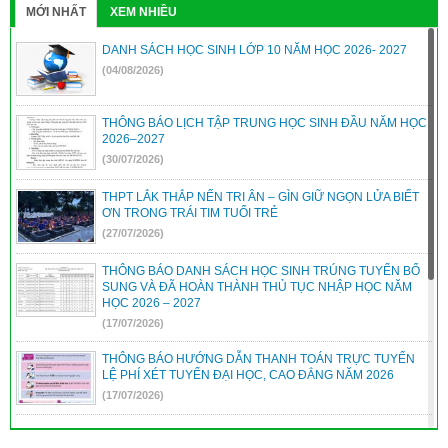
MỚI NHẤT
XEM NHIỀU
DANH SÁCH HỌC SINH LỚP 10 NĂM HỌC 2026- 2027
(04/08/2026)
THÔNG BÁO LỊCH TẬP TRUNG HỌC SINH ĐẦU NĂM HỌC
2026–2027
(30/07/2026)
THPT LẮK THẮP NẾN TRI ÂN – GÌN GIỮ NGỌN LỬA BIẾT
ƠN TRONG TRÁI TIM TUỔI TRẺ
(27/07/2026)
THÔNG BÁO DANH SÁCH HỌC SINH TRÚNG TUYỂN BỔ
SUNG VÀ ĐÃ HOÀN THÀNH THỦ TỤC NHẬP HỌC NĂM
HỌC 2026 – 2027
(17/07/2026)
THÔNG BÁO HƯỚNG DẪN THANH TOÁN TRỰC TUYẾN
LỆ PHÍ XÉT TUYỂN ĐẠI HỌC, CAO ĐẲNG NĂM 2026
(17/07/2026)
THÔNG TIN TUYỂN SINH HỌC VIỆN CHÍNH SÁCH VÀ