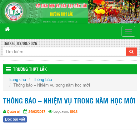
Toggle
naviga
Thứ sáu, 07/08/2026
TRƯỜNG THPT LẮK
Trang chủ
Thông báo
Thông báo – Nhiệm vụ trong năm học mới
THÔNG BÁO – NHIỆM VỤ TRONG NĂM HỌC MỚI
Quản trị
24/03/2017
Lượt xem:
8918
Đọc bài viết