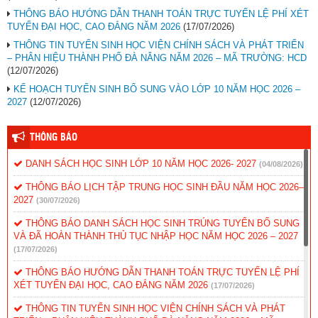
THÔNG BÁO HƯỚNG DẪN THANH TOÁN TRỰC TUYẾN LỆ PHÍ XÉT
TUYỂN ĐẠI HỌC, CAO ĐẲNG NĂM 2026
(17/07/2026)
THÔNG TIN TUYỂN SINH HỌC VIỆN CHÍNH SÁCH VÀ PHÁT TRIỂN
– PHÂN HIỆU THÀNH PHỐ ĐÀ NẴNG NĂM 2026 – MÃ TRƯỜNG: HCD
(12/07/2026)
KẾ HOẠCH TUYỂN SINH BỔ SUNG VÀO LỚP 10 NĂM HỌC 2026 –
2027
(12/07/2026)
THÔNG BÁO
DANH SÁCH HỌC SINH LỚP 10 NĂM HỌC 2026- 2027
(04/08/2026)
THÔNG BÁO LỊCH TẬP TRUNG HỌC SINH ĐẦU NĂM HỌC 2026–
2027
(30/07/2026)
THÔNG BÁO DANH SÁCH HỌC SINH TRÚNG TUYỂN BỔ SUNG
VÀ ĐÃ HOÀN THÀNH THỦ TỤC NHẬP HỌC NĂM HỌC 2026 – 2027
(17/07/2026)
THÔNG BÁO HƯỚNG DẪN THANH TOÁN TRỰC TUYẾN LỆ PHÍ
XÉT TUYỂN ĐẠI HỌC, CAO ĐẲNG NĂM 2026
(17/07/2026)
THÔNG TIN TUYỂN SINH HỌC VIỆN CHÍNH SÁCH VÀ PHÁT