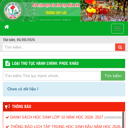
Toggle
naviga
Thứ năm, 06/08/2026
LOẠI THỦ TỤC HÀNH CHÍNH: PHÚC KHẢO
Tìm kiếm
Chưa có dữ liệu !
THÔNG BÁO
DANH SÁCH HỌC SINH LỚP 10 NĂM HỌC 2026- 2027
(04/08/2026)
THÔNG BÁO LỊCH TẬP TRUNG HỌC SINH ĐẦU NĂM HỌC 2026–