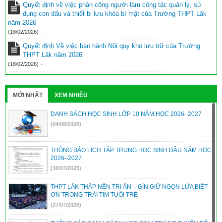
Quyết định về việc phân công người làm công tác quản lý, sử
dụng con dấu và thiết bị lưu khóa bí mật của Trường THPT Lăk
năm 2026
-
(18/02/2026)
Quyết định Về việc ban hành Nội quy kho lưu trữ của Trường
THPT Lăk năm 2026
-
(18/02/2026)
MỚI NHẤT
XEM NHIỀU
DANH SÁCH HỌC SINH LỚP 10 NĂM HỌC 2026- 2027
(04/08/2026)
THÔNG BÁO LỊCH TẬP TRUNG HỌC SINH ĐẦU NĂM HỌC
2026–2027
(30/07/2026)
THPT LẮK THẮP NẾN TRI ÂN – GÌN GIỮ NGỌN LỬA BIẾT
ƠN TRONG TRÁI TIM TUỔI TRẺ
(27/07/2026)