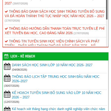
2027
(30/07/2026)
THÔNG BÁO DANH SÁCH HỌC SINH TRÚNG TUYỂN BỔ SUNG
VÀ ĐÃ HOÀN THÀNH THỦ TỤC NHẬP HỌC NĂM HỌC 2026 – 2027
(17/07/2026)
THÔNG BÁO HƯỚNG DẪN THANH TOÁN TRỰC TUYẾN LỆ PHÍ
XÉT TUYỂN ĐẠI HỌC, CAO ĐẲNG NĂM 2026
(17/07/2026)
THÔNG TIN TUYỂN SINH HỌC VIỆN CHÍNH SÁCH VÀ PHÁT
TRIỂN – PHÂN HIỆU THÀNH PHỐ ĐÀ NẴNG NĂM 2026 – MÃ
TRƯỜNG: HCD
(12/07/2026)
LỊCH - KẾ HOẠCH
KẾ HOẠCH TUYỂN SINH BỔ SUNG VÀO LỚP 10 NĂM HỌC 2026
– 2027
(12/07/2026)
DANH SÁCH HỌC SINH LỚP 10 NĂM HỌC 2026- 2027
(04/08/2026)
Kế hoạch xét thăng hạng chức danh nghề nghiệp viên chức năm
2026 – Sở GD&ĐT
(09/07/2026)
THÔNG BÁO LỊCH TẬP TRUNG HỌC SINH ĐẦU NĂM HỌC
2026–2027
THÔNG BÁO DÀNH CHO HỌC SINH TRÚNG TUYỂN VÀO LỚP
(30/07/2026)
10 NĂM HỌC 2026–2027
(03/07/2026)
KẾ HOẠCH TUYỂN SINH BỔ SUNG VÀO LỚP 10 NĂM HỌC
2026 – 2027
(12/07/2026)
Kế hoạch xét thăng hạng chức danh nghề nghiệp viên chức năm