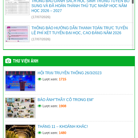
THÔNG BÁO DANH SÁCH HỌC SINH TRÚNG TUYỂN BỔ
SUNG VÀ ĐÃ HOÀN THÀNH THỦ TỤC NHẬP HỌC NĂM
HỌC 2026 – 2027
(17/07/2026)
THÔNG BÁO HƯỚNG DẪN THANH TOÁN TRỰC TUYẾN
LỆ PHÍ XÉT TUYỂN ĐẠI HỌC, CAO ĐẲNG NĂM 2026
(17/07/2026)
THÔNG TIN TUYỂN SINH HỌC VIỆN CHÍNH SÁCH VÀ
PHÁT TRIỂN – PHÂN HIỆU THÀNH PHỐ ĐÀ NẴNG NĂM
2026 – MÃ TRƯỜNG: HCD
THƯ VIỆN ẢNH
(12/07/2026)
HỘI TRẠI TRUYỀN THỐNG 26/3/2023
KẾ HOẠCH TUYỂN SINH BỔ SUNG VÀO LỚP 10 NĂM HỌC
Lượt xem:
1715
2026 – 2027
(12/07/2026)
BÁO ẢNH”THẦY CÔ TRONG EM”
Kế hoạch xét thăng hạng chức danh nghề nghiệp viên chức
năm 2026 – Sở GD&ĐT
Lượt xem:
1908
(09/07/2026)
THÁNG 11 – KHOẢNH KHẮC!
Lượt xem:
1480