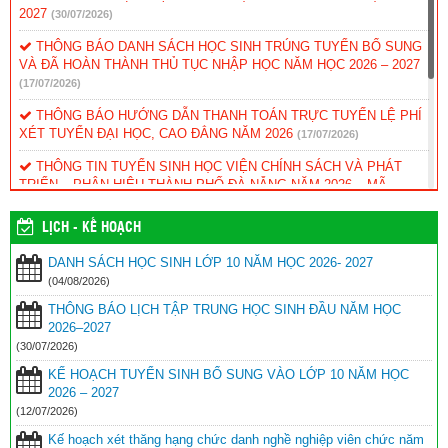
2027
(30/07/2026)
THÔNG BÁO DANH SÁCH HỌC SINH TRÚNG TUYỂN BỔ SUNG
VÀ ĐÃ HOÀN THÀNH THỦ TỤC NHẬP HỌC NĂM HỌC 2026 – 2027
(17/07/2026)
THÔNG BÁO HƯỚNG DẪN THANH TOÁN TRỰC TUYẾN LỆ PHÍ
XÉT TUYỂN ĐẠI HỌC, CAO ĐẲNG NĂM 2026
(17/07/2026)
THÔNG TIN TUYỂN SINH HỌC VIỆN CHÍNH SÁCH VÀ PHÁT
TRIỂN – PHÂN HIỆU THÀNH PHỐ ĐÀ NẴNG NĂM 2026 – MÃ
TRƯỜNG: HCD
(12/07/2026)
LỊCH - KẾ HOẠCH
KẾ HOẠCH TUYỂN SINH BỔ SUNG VÀO LỚP 10 NĂM HỌC 2026
– 2027
(12/07/2026)
DANH SÁCH HỌC SINH LỚP 10 NĂM HỌC 2026- 2027
(04/08/2026)
Kế hoạch xét thăng hạng chức danh nghề nghiệp viên chức năm
2026 – Sở GD&ĐT
(09/07/2026)
THÔNG BÁO LỊCH TẬP TRUNG HỌC SINH ĐẦU NĂM HỌC
2026–2027
THÔNG BÁO DÀNH CHO HỌC SINH TRÚNG TUYỂN VÀO LỚP
(30/07/2026)
10 NĂM HỌC 2026–2027
(03/07/2026)
KẾ HOẠCH TUYỂN SINH BỔ SUNG VÀO LỚP 10 NĂM HỌC
2026 – 2027
(12/07/2026)
Kế hoạch xét thăng hạng chức danh nghề nghiệp viên chức năm