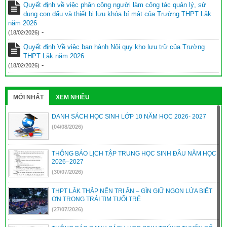
Quyết định về việc phân công người làm công tác quản lý, sử
dụng con dấu và thiết bị lưu khóa bí mật của Trường THPT Lăk
năm 2026
-
(18/02/2026)
Quyết định Về việc ban hành Nội quy kho lưu trữ của Trường
THPT Lăk năm 2026
-
(18/02/2026)
MỚI NHẤT
XEM NHIỀU
DANH SÁCH HỌC SINH LỚP 10 NĂM HỌC 2026- 2027
(04/08/2026)
THÔNG BÁO LỊCH TẬP TRUNG HỌC SINH ĐẦU NĂM HỌC
2026–2027
(30/07/2026)
THPT LẮK THẮP NẾN TRI ÂN – GÌN GIỮ NGỌN LỬA BIẾT
ƠN TRONG TRÁI TIM TUỔI TRẺ
(27/07/2026)