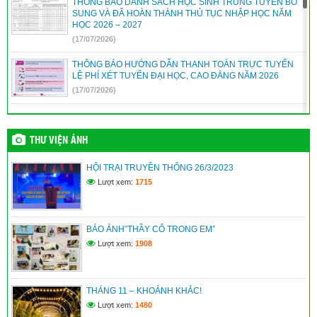
THÔNG BÁO DANH SÁCH HỌC SINH TRÚNG TUYỂN BỔ
SUNG VÀ ĐÃ HOÀN THÀNH THỦ TỤC NHẬP HỌC NĂM
HỌC 2026 – 2027
(17/07/2026)
THÔNG BÁO HƯỚNG DẪN THANH TOÁN TRỰC TUYẾN
LỆ PHÍ XÉT TUYỂN ĐẠI HỌC, CAO ĐẲNG NĂM 2026
(17/07/2026)
THÔNG TIN TUYỂN SINH HỌC VIỆN CHÍNH SÁCH VÀ
PHÁT TRIỂN – PHÂN HIỆU THÀNH PHỐ ĐÀ NẴNG NĂM
2026 – MÃ TRƯỜNG: HCD
THƯ VIỆN ẢNH
(12/07/2026)
HỘI TRẠI TRUYỀN THỐNG 26/3/2023
KẾ HOẠCH TUYỂN SINH BỔ SUNG VÀO LỚP 10 NĂM HỌC
Lượt xem:
1715
2026 – 2027
(12/07/2026)
BÁO ẢNH”THẦY CÔ TRONG EM”
Kế hoạch xét thăng hạng chức danh nghề nghiệp viên chức
năm 2026 – Sở GD&ĐT
Lượt xem:
1908
(09/07/2026)
THÁNG 11 – KHOẢNH KHẮC!
Lượt xem:
1480