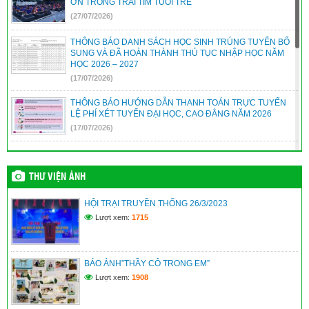
ƠN TRONG TRÁI TIM TUỔI TRẺ
(27/07/2026)
THÔNG BÁO DANH SÁCH HỌC SINH TRÚNG TUYỂN BỔ
SUNG VÀ ĐÃ HOÀN THÀNH THỦ TỤC NHẬP HỌC NĂM
HỌC 2026 – 2027
(17/07/2026)
THÔNG BÁO HƯỚNG DẪN THANH TOÁN TRỰC TUYẾN
LỆ PHÍ XÉT TUYỂN ĐẠI HỌC, CAO ĐẲNG NĂM 2026
(17/07/2026)
THÔNG TIN TUYỂN SINH HỌC VIỆN CHÍNH SÁCH VÀ
PHÁT TRIỂN – PHÂN HIỆU THÀNH PHỐ ĐÀ NẴNG NĂM
2026 – MÃ TRƯỜNG: HCD
THƯ VIỆN ẢNH
(12/07/2026)
HỘI TRẠI TRUYỀN THỐNG 26/3/2023
KẾ HOẠCH TUYỂN SINH BỔ SUNG VÀO LỚP 10 NĂM HỌC
Lượt xem:
1715
2026 – 2027
(12/07/2026)
BÁO ẢNH”THẦY CÔ TRONG EM”
Kế hoạch xét thăng hạng chức danh nghề nghiệp viên chức
năm 2026 – Sở GD&ĐT
Lượt xem:
1908
(09/07/2026)