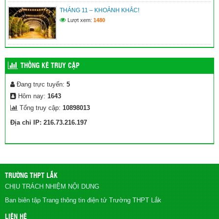
THÁNG 11 – KHOẢNH KHẮC!
Lượt xem:
1480
THỐNG KÊ TRUY CẬP
Đang trực tuyến:
5
Hôm nay:
1643
Tổng truy cập:
10898013
Địa chỉ IP: 216.73.216.197
TRƯỜNG THPT LẮK
CHỊU TRÁCH NHIỆM NỘI DUNG
Ban biên tập Trang thông tin điện tử Trường THPT Lắk
LIÊN HỆ