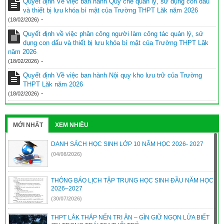
Quyết định Về việc ban hành Quy chế quản lý, sử dụng con dấu
và thiết bị lưu khóa bí mật của Trường THPT Lăk năm 2026
-
(18/02/2026)
Quyết định về việc phân công người làm công tác quản lý, sử
dụng con dấu và thiết bị lưu khóa bí mật của Trường THPT Lăk
năm 2026
-
(18/02/2026)
Quyết định Về việc ban hành Nội quy kho lưu trữ của Trường
THPT Lăk năm 2026
-
(18/02/2026)
MỚI NHẤT
XEM NHIỀU
DANH SÁCH HỌC SINH LỚP 10 NĂM HỌC 2026- 2027
(04/08/2026)
THÔNG BÁO LỊCH TẬP TRUNG HỌC SINH ĐẦU NĂM HỌC
2026–2027
(30/07/2026)
THPT LẮK THẮP NẾN TRI ÂN – GÌN GIỮ NGỌN LỬA BIẾT