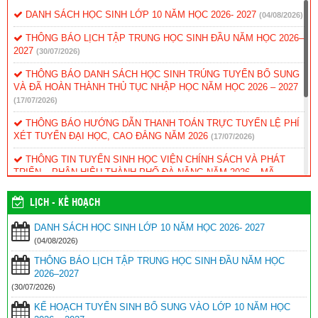
DANH SÁCH HỌC SINH LỚP 10 NĂM HỌC 2026- 2027
(04/08/2026)
THÔNG BÁO LỊCH TẬP TRUNG HỌC SINH ĐẦU NĂM HỌC 2026–
2027
(30/07/2026)
THÔNG BÁO DANH SÁCH HỌC SINH TRÚNG TUYỂN BỔ SUNG
VÀ ĐÃ HOÀN THÀNH THỦ TỤC NHẬP HỌC NĂM HỌC 2026 – 2027
(17/07/2026)
THÔNG BÁO HƯỚNG DẪN THANH TOÁN TRỰC TUYẾN LỆ PHÍ
XÉT TUYỂN ĐẠI HỌC, CAO ĐẲNG NĂM 2026
(17/07/2026)
THÔNG TIN TUYỂN SINH HỌC VIỆN CHÍNH SÁCH VÀ PHÁT
TRIỂN – PHÂN HIỆU THÀNH PHỐ ĐÀ NẴNG NĂM 2026 – MÃ
TRƯỜNG: HCD
(12/07/2026)
LỊCH - KẾ HOẠCH
KẾ HOẠCH TUYỂN SINH BỔ SUNG VÀO LỚP 10 NĂM HỌC 2026
– 2027
(12/07/2026)
DANH SÁCH HỌC SINH LỚP 10 NĂM HỌC 2026- 2027
(04/08/2026)
Kế hoạch xét thăng hạng chức danh nghề nghiệp viên chức năm
2026 – Sở GD&ĐT
(09/07/2026)
THÔNG BÁO LỊCH TẬP TRUNG HỌC SINH ĐẦU NĂM HỌC
2026–2027
THÔNG BÁO DÀNH CHO HỌC SINH TRÚNG TUYỂN VÀO LỚP
(30/07/2026)
10 NĂM HỌC 2026–2027
(03/07/2026)
KẾ HOẠCH TUYỂN SINH BỔ SUNG VÀO LỚP 10 NĂM HỌC