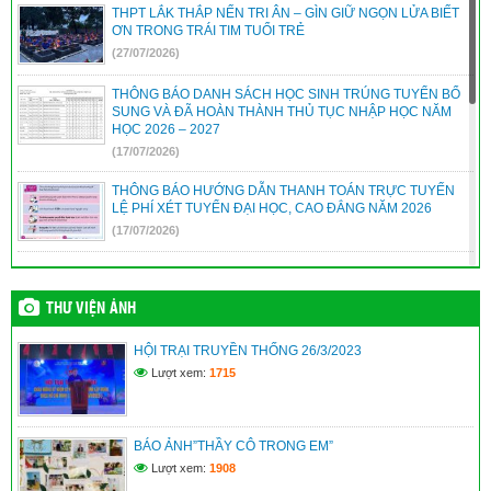
THPT LẮK THẮP NẾN TRI ÂN – GÌN GIỮ NGỌN LỬA BIẾT
ƠN TRONG TRÁI TIM TUỔI TRẺ
(27/07/2026)
THÔNG BÁO DANH SÁCH HỌC SINH TRÚNG TUYỂN BỔ
SUNG VÀ ĐÃ HOÀN THÀNH THỦ TỤC NHẬP HỌC NĂM
HỌC 2026 – 2027
(17/07/2026)
THÔNG BÁO HƯỚNG DẪN THANH TOÁN TRỰC TUYẾN
LỆ PHÍ XÉT TUYỂN ĐẠI HỌC, CAO ĐẲNG NĂM 2026
(17/07/2026)
THÔNG TIN TUYỂN SINH HỌC VIỆN CHÍNH SÁCH VÀ
PHÁT TRIỂN – PHÂN HIỆU THÀNH PHỐ ĐÀ NẴNG NĂM
2026 – MÃ TRƯỜNG: HCD
THƯ VIỆN ẢNH
(12/07/2026)
HỘI TRẠI TRUYỀN THỐNG 26/3/2023
KẾ HOẠCH TUYỂN SINH BỔ SUNG VÀO LỚP 10 NĂM HỌC
Lượt xem:
1715
2026 – 2027
(12/07/2026)
BÁO ẢNH”THẦY CÔ TRONG EM”
Kế hoạch xét thăng hạng chức danh nghề nghiệp viên chức
năm 2026 – Sở GD&ĐT
Lượt xem:
1908
(09/07/2026)