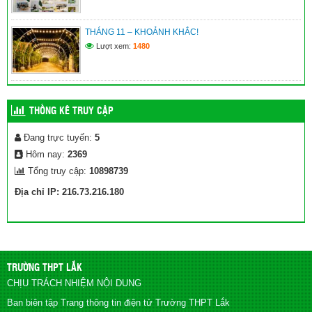
THÁNG 11 – KHOẢNH KHẮC!
Lượt xem:
1480
THỐNG KÊ TRUY CẬP
Đang trực tuyến:
5
Hôm nay:
2369
Tổng truy cập:
10898739
Địa chỉ IP: 216.73.216.180
TRƯỜNG THPT LẮK
CHỊU TRÁCH NHIỆM NỘI DUNG
Ban biên tập Trang thông tin điện tử Trường THPT Lắk