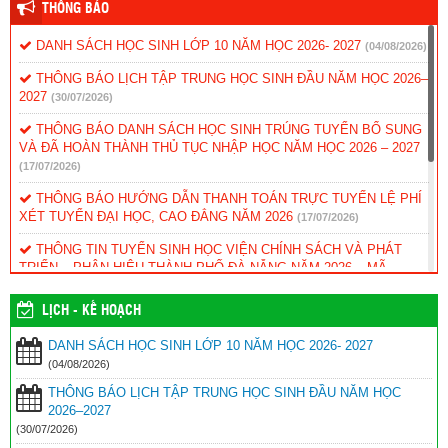
THÔNG BÁO
DANH SÁCH HỌC SINH LỚP 10 NĂM HỌC 2026- 2027
(04/08/2026)
THÔNG BÁO LỊCH TẬP TRUNG HỌC SINH ĐẦU NĂM HỌC 2026–
2027
(30/07/2026)
THÔNG BÁO DANH SÁCH HỌC SINH TRÚNG TUYỂN BỔ SUNG
VÀ ĐÃ HOÀN THÀNH THỦ TỤC NHẬP HỌC NĂM HỌC 2026 – 2027
(17/07/2026)
THÔNG BÁO HƯỚNG DẪN THANH TOÁN TRỰC TUYẾN LỆ PHÍ
XÉT TUYỂN ĐẠI HỌC, CAO ĐẲNG NĂM 2026
(17/07/2026)
THÔNG TIN TUYỂN SINH HỌC VIỆN CHÍNH SÁCH VÀ PHÁT
TRIỂN – PHÂN HIỆU THÀNH PHỐ ĐÀ NẴNG NĂM 2026 – MÃ
TRƯỜNG: HCD
(12/07/2026)
LỊCH - KẾ HOẠCH
KẾ HOẠCH TUYỂN SINH BỔ SUNG VÀO LỚP 10 NĂM HỌC 2026
– 2027
(12/07/2026)
DANH SÁCH HỌC SINH LỚP 10 NĂM HỌC 2026- 2027
(04/08/2026)
Kế hoạch xét thăng hạng chức danh nghề nghiệp viên chức năm
2026 – Sở GD&ĐT
(09/07/2026)
THÔNG BÁO LỊCH TẬP TRUNG HỌC SINH ĐẦU NĂM HỌC
2026–2027
THÔNG BÁO DÀNH CHO HỌC SINH TRÚNG TUYỂN VÀO LỚP
(30/07/2026)
10 NĂM HỌC 2026–2027
(03/07/2026)