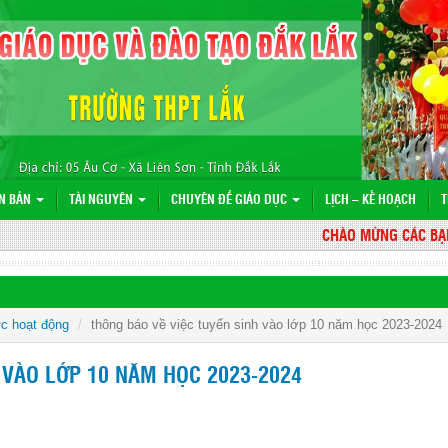
N BẢN
TÀI NGUYÊN
CHUYÊN ĐỀ GIÁO DỤC
LỊCH – KẾ HOẠCH
T
CHÀO MỪNG CÁC BẠN Đ
ức hoạt động
thông báo về việc tuyển sinh vào lớp 10 năm học 2023-2024
 VÀO LỚP 10 NĂM HỌC 2023-2024