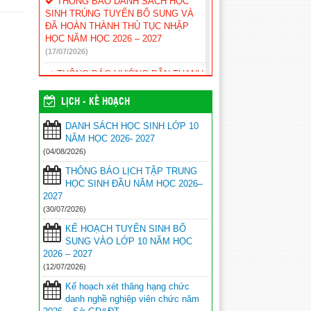
THÔNG BÁO DANH SÁCH HỌC
SINH TRÚNG TUYỂN BỔ SUNG VÀ
ĐÃ HOÀN THÀNH THỦ TỤC NHẬP
HỌC NĂM HỌC 2026 – 2027
(17/07/2026)
THÔNG BÁO HƯỚNG DẪN THANH
TOÁN TRỰC TUYẾN LỆ PHÍ XÉT
TUYỂN ĐẠI HỌC, CAO ĐẲNG NĂM
LỊCH - KẾ HOẠCH
2026
(17/07/2026)
DANH SÁCH HỌC SINH LỚP 10
THÔNG TIN TUYỂN SINH HỌC
NĂM HỌC 2026- 2027
VIỆN CHÍNH SÁCH VÀ PHÁT TRIỂN –
(04/08/2026)
PHÂN HIỆU THÀNH PHỐ ĐÀ NẴNG
THÔNG BÁO LỊCH TẬP TRUNG
NĂM 2026 – MÃ TRƯỜNG: HCD
HỌC SINH ĐẦU NĂM HỌC 2026–
(12/07/2026)
2027
KẾ HOẠCH TUYỂN SINH BỔ SUNG
(30/07/2026)
VÀO LỚP 10 NĂM HỌC 2026 – 2027
KẾ HOẠCH TUYỂN SINH BỔ
(12/07/2026)
SUNG VÀO LỚP 10 NĂM HỌC
2026 – 2027
Kế hoạch xét thăng hạng chức danh
(12/07/2026)
nghề nghiệp viên chức năm 2026 – Sở
GD&ĐT
(09/07/2026)
Kế hoạch xét thăng hạng chức
danh nghề nghiệp viên chức năm
THÔNG BÁO DÀNH CHO HỌC