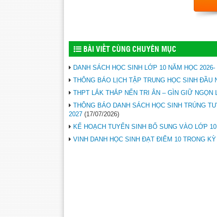
BÀI VIẾT CÙNG CHUYÊN MỤC
DANH SÁCH HỌC SINH LỚP 10 NĂM HỌC 2026- 
THÔNG BÁO LỊCH TẬP TRUNG HỌC SINH ĐẦU 
THPT LẮK THẮP NẾN TRI ÂN – GÌN GIỮ NGỌN 
THÔNG BÁO DANH SÁCH HỌC SINH TRÚNG TU
2027
(17/07/2026)
KẾ HOẠCH TUYỂN SINH BỔ SUNG VÀO LỚP 10 
VINH DANH HỌC SINH ĐẠT ĐIỂM 10 TRONG KỲ