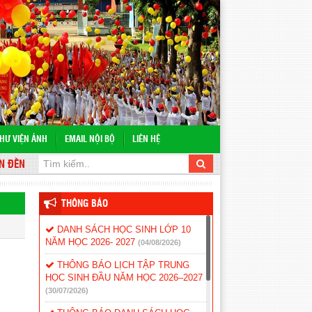
HƯ VIỆN ẢNH
EMAIL NỘI BỘ
LIÊN HỆ
ẾN VỚI WEBSITE TRƯỜNG THPT LẮK
THÔNG BÁO
DANH SÁCH HỌC SINH LỚP 10
NĂM HỌC 2026- 2027
(04/08/2026)
THÔNG BÁO LỊCH TẬP TRUNG
HỌC SINH ĐẦU NĂM HỌC 2026–2027
(30/07/2026)