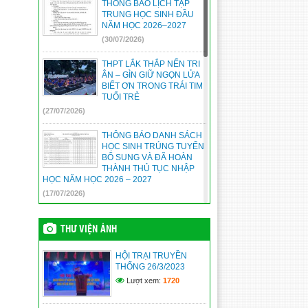
THÔNG BÁO LỊCH TẬP
TRUNG HỌC SINH ĐẦU
NĂM HỌC 2026–2027
(30/07/2026)
THPT LẮK THẮP NẾN TRI
ÂN – GÌN GIỮ NGỌN LỬA
BIẾT ƠN TRONG TRÁI TIM
TUỔI TRẺ
(27/07/2026)
THÔNG BÁO DANH SÁCH
HỌC SINH TRÚNG TUYỂN
BỔ SUNG VÀ ĐÃ HOÀN
THÀNH THỦ TỤC NHẬP
HỌC NĂM HỌC 2026 – 2027
(17/07/2026)
THÔNG BÁO HƯỚNG DẪN
THANH TOÁN TRỰC
THƯ VIỆN ẢNH
TUYẾN LỆ PHÍ XÉT TUYỂN
ĐẠI HỌC, CAO ĐẲNG NĂM
HỘI TRẠI TRUYỀN
2026
THỐNG 26/3/2023
(17/07/2026)
Lượt xem:
1720
THÔNG TIN TUYỂN SINH