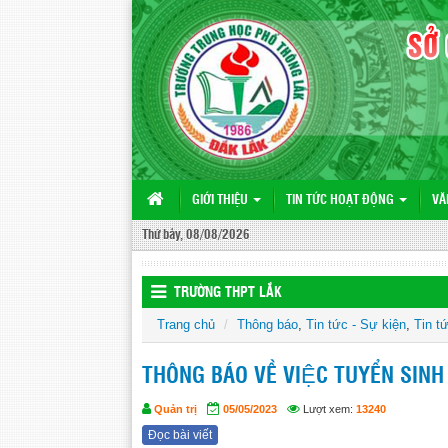
GIỚI THIỆU
TIN TỨC HOẠT ĐỘNG
VĂ
Thứ bảy, 08/08/2026
TRƯỜNG THPT LẮK
Trang chủ
Thông báo
,
Tin tức - Sự kiện
,
Tin t
THÔNG BÁO VỀ VIỆC TUYỂN SINH
Quản trị
05/05/2023
Lượt xem:
13240
Đọc bài viết