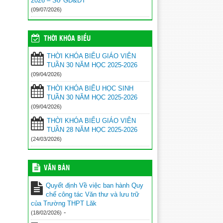
2026 – Sở GD&ĐT
SINH TRÚNG TUYỂN VÀO LỚP 10
(09/07/2026)
NĂM HỌC 2026–2027
(03/07/2026)
THỜI KHÓA BIỂU
THỜI KHÓA BIỂU GIÁO VIÊN
TUẦN 30 NĂM HỌC 2025-2026
(09/04/2026)
THỜI KHÓA BIỂU HỌC SINH
TUẦN 30 NĂM HỌC 2025-2026
(09/04/2026)
THỜI KHÓA BIỂU GIÁO VIÊN
TUẦN 28 NĂM HỌC 2025-2026
(24/03/2026)
VĂN BẢN
Quyết định Về việc ban hành Quy
chế công tác Văn thư và lưu trữ
của Trường THPT Lăk
-
(18/02/2026)