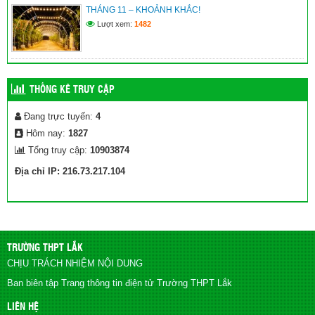
THÁNG 11 – KHOẢNH KHẮC!
Lượt xem:
1482
THỐNG KÊ TRUY CẬP
Đang trực tuyến:
4
Hôm nay:
1827
Tổng truy cập:
10903874
Địa chỉ IP: 216.73.217.104
TRƯỜNG THPT LẮK
CHỊU TRÁCH NHIỆM NỘI DUNG
Ban biên tập Trang thông tin điện tử Trường THPT Lắk
LIÊN HỆ