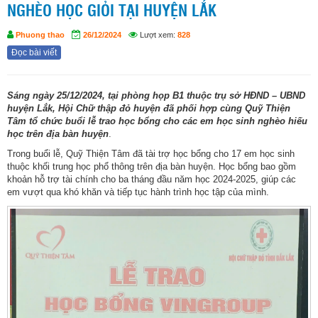
NGHÈO HỌC GIỎI TẠI HUYỆN LẮK
Phuong thao
26/12/2024
Lượt xem:
828
Đọc bài viết
Sáng ngày 25/12/2024, tại phòng họp B1 thuộc trụ sở HĐND – UBND
huyện Lắk, Hội Chữ thập đỏ huyện đã phối hợp cùng Quỹ Thiện
Tâm tổ chức buổi lễ trao học bổng cho các em học sinh nghèo hiếu
học trên địa bàn huyện
.
Trong buổi lễ, Quỹ Thiện Tâm đã tài trợ học bổng cho 17 em học sinh
thuộc khối trung học phổ thông trên địa bàn huyện. Học bổng bao gồm
khoản hỗ trợ tài chính cho ba tháng đầu năm học 2024-2025, giúp các
em vượt qua khó khăn và tiếp tục hành trình học tập của mình.