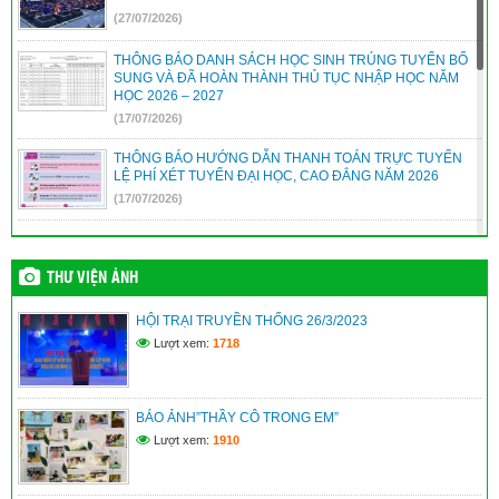
(27/07/2026)
THÔNG BÁO DANH SÁCH HỌC SINH TRÚNG TUYỂN BỔ
SUNG VÀ ĐÃ HOÀN THÀNH THỦ TỤC NHẬP HỌC NĂM
HỌC 2026 – 2027
(17/07/2026)
THÔNG BÁO HƯỚNG DẪN THANH TOÁN TRỰC TUYẾN
LỆ PHÍ XÉT TUYỂN ĐẠI HỌC, CAO ĐẲNG NĂM 2026
(17/07/2026)
THÔNG TIN TUYỂN SINH HỌC VIỆN CHÍNH SÁCH VÀ
PHÁT TRIỂN – PHÂN HIỆU THÀNH PHỐ ĐÀ NẴNG NĂM
2026 – MÃ TRƯỜNG: HCD
THƯ VIỆN ẢNH
(12/07/2026)
HỘI TRẠI TRUYỀN THỐNG 26/3/2023
KẾ HOẠCH TUYỂN SINH BỔ SUNG VÀO LỚP 10 NĂM HỌC
Lượt xem:
1718
2026 – 2027
(12/07/2026)
BÁO ẢNH”THẦY CÔ TRONG EM”
Kế hoạch xét thăng hạng chức danh nghề nghiệp viên chức
năm 2026 – Sở GD&ĐT
Lượt xem:
1910
(09/07/2026)