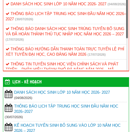
DANH SÁCH HỌC SINH LỚP 10 NĂM HỌC 2026- 2027
(04/08/2026)
THÔNG BÁO LỊCH TẬP TRUNG HỌC SINH ĐẦU NĂM HỌC 2026–
2027
(30/07/2026)
THÔNG BÁO DANH SÁCH HỌC SINH TRÚNG TUYỂN BỔ SUNG
VÀ ĐÃ HOÀN THÀNH THỦ TỤC NHẬP HỌC NĂM HỌC 2026 – 2027
(17/07/2026)
THÔNG BÁO HƯỚNG DẪN THANH TOÁN TRỰC TUYẾN LỆ PHÍ
XÉT TUYỂN ĐẠI HỌC, CAO ĐẲNG NĂM 2026
(17/07/2026)
THÔNG TIN TUYỂN SINH HỌC VIỆN CHÍNH SÁCH VÀ PHÁT
TRIỂN – PHÂN HIỆU THÀNH PHỐ ĐÀ NẴNG NĂM 2026 – MÃ
TRƯỜNG: HCD
(12/07/2026)
LỊCH - KẾ HOẠCH
KẾ HOẠCH TUYỂN SINH BỔ SUNG VÀO LỚP 10 NĂM HỌC 2026
– 2027
(12/07/2026)
DANH SÁCH HỌC SINH LỚP 10 NĂM HỌC 2026- 2027
(04/08/2026)
Kế hoạch xét thăng hạng chức danh nghề nghiệp viên chức năm
2026 – Sở GD&ĐT
(09/07/2026)
THÔNG BÁO LỊCH TẬP TRUNG HỌC SINH ĐẦU NĂM HỌC
2026–2027
THÔNG BÁO DÀNH CHO HỌC SINH TRÚNG TUYỂN VÀO LỚP
(30/07/2026)
10 NĂM HỌC 2026–2027
(03/07/2026)
KẾ HOẠCH TUYỂN SINH BỔ SUNG VÀO LỚP 10 NĂM HỌC
2026 – 2027