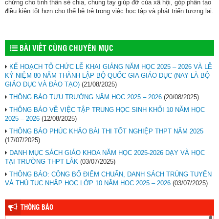
chứng cho tinh thần sẻ chia, chung tay giúp đỡ của xã hội, góp phần tạo
điều kiện tốt hơn cho thế hệ trẻ trong việc học tập và phát triển tương lai.
BÀI VIẾT CÙNG CHUYÊN MỤC
KẾ HOẠCH TỔ CHỨC LỄ KHAI GIẢNG NĂM HỌC 2025 – 2026 VÀ LỄ
KỶ NIỆM 80 NĂM THÀNH LẬP BỘ QUỐC GIA GIÁO DỤC (NAY LÀ BỘ
GIÁO DỤC VÀ ĐÀO TẠO)
(21/08/2025)
THÔNG BÁO TỰU TRƯỜNG NĂM HỌC 2025 – 2026
(20/08/2025)
THÔNG BÁO VỀ VIỆC TẬP TRUNG HỌC SINH KHỐI 10 NĂM HỌC
2025 – 2026
(12/08/2025)
THÔNG BÁO PHÚC KHẢO BÀI THI TỐT NGHIỆP THPT NĂM 2025
(17/07/2025)
DANH MỤC SÁCH GIÁO KHOA NĂM HỌC 2025-2026 DẠY VÀ HỌC
TẠI TRƯỜNG THPT LẮK
(03/07/2025)
THÔNG BÁO: CÔNG BỐ ĐIỂM CHUẨN, DANH SÁCH TRÚNG TUYỂN
VÀ THỦ TỤC NHẬP HỌC LỚP 10 NĂM HỌC 2025 – 2026
(03/07/2025)
THÔNG BÁO