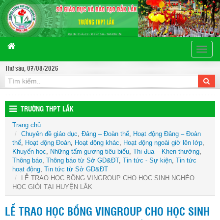
Toggle
naviga
Thứ sáu, 07/08/2026
TRƯỜNG THPT LẮK
Trang chủ
Chuyên đề giáo dục
,
Đảng – Đoàn thể
,
Hoạt động Đảng – Đoàn
thể
,
Hoạt động Đoàn
,
Hoạt động khác
,
Hoạt động ngoài giờ lên lớp
,
Khuyến học
,
Những tấm gương tiêu biểu
,
Thi đua – Khen thưởng
,
Thông báo
,
Thông báo từ Sở GD&ĐT
,
Tin tức - Sự kiện
,
Tin tức
hoạt động
,
Tin tức từ Sở GD&ĐT
LỄ TRAO HỌC BỔNG VINGROUP CHO HỌC SINH NGHÈO
HỌC GIỎI TẠI HUYỆN LẮK
LỄ TRAO HỌC BỔNG VINGROUP CHO HỌC SINH